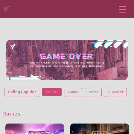
Semua
Paling Populer
Game
Pulsa
E-Wallet
Games