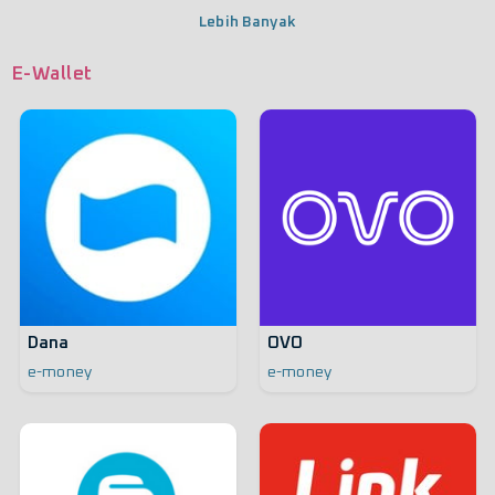
Lebih Banyak
E-Wallet
Dana
OVO
e-money
e-money