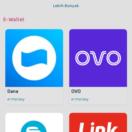
Lebih Banyak
E-Wallet
Dana
OVO
e-money
e-money