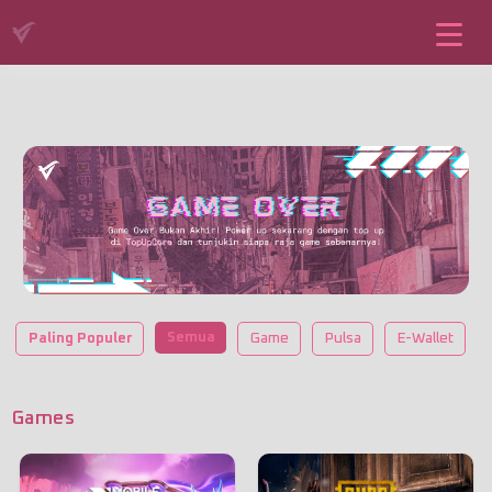
Semua
Paling Populer
Game
Pulsa
E-Wallet
Games