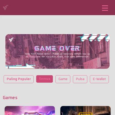
Semua
Paling Populer
Game
Pulsa
E-Wallet
Games