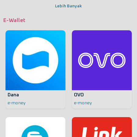
Lebih Banyak
E-Wallet
Dana
OVO
e-money
e-money