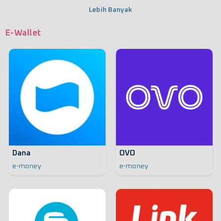
Lebih Banyak
E-Wallet
Dana
OVO
e-money
e-money