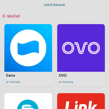
Lebih Banyak
E-Wallet
Dana
OVO
e-money
e-money