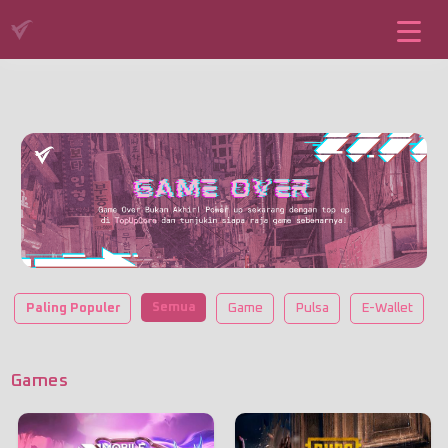
Semua
Paling Populer
Game
Pulsa
E-Wallet
Games