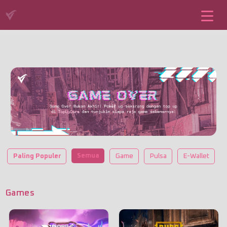
Semua
Paling Populer
Game
Pulsa
E-Wallet
Games