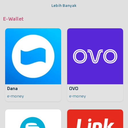
Lebih Banyak
E-Wallet
Dana
OVO
e-money
e-money