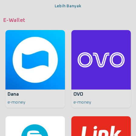
Lebih Banyak
E-Wallet
Dana
OVO
e-money
e-money