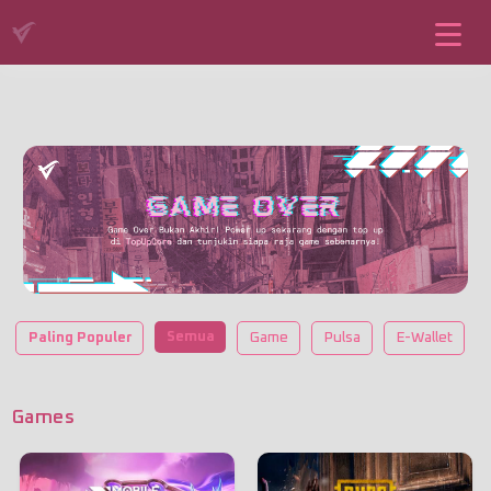
Semua
Paling Populer
Game
Pulsa
E-Wallet
Games