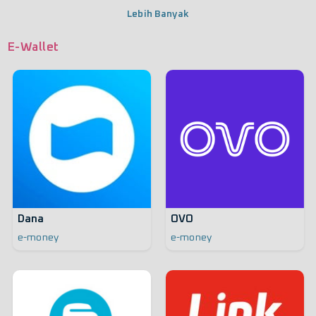
Lebih Banyak
E-Wallet
Dana
OVO
e-money
e-money