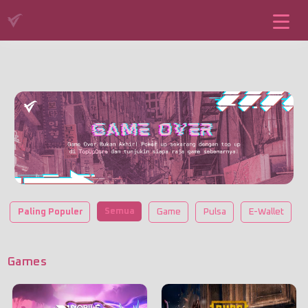
Semua
Paling Populer
Game
Pulsa
E-Wallet
Games