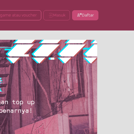
 game atau voucher
Masuk
Daftar