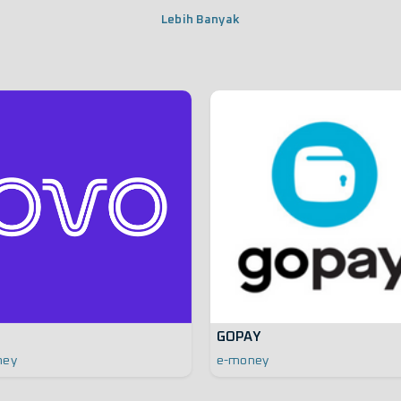
Lebih Banyak
GOPAY
ney
e-money