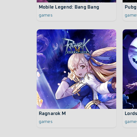
Mobile Legend: Bang Bang
Pubg
games
game
Ragnarok M
Lords
games
game