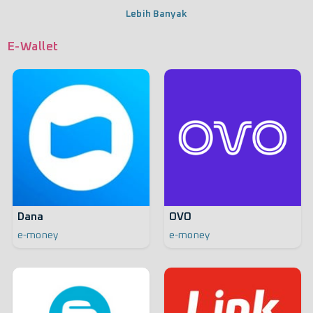
Lebih Banyak
E-Wallet
Dana
OVO
e-money
e-money