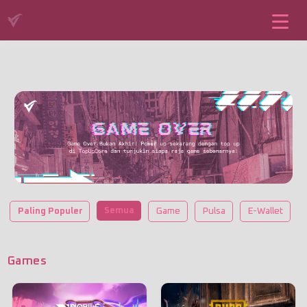
Semua
Paling Populer
Game
Pulsa
E-Wallet
Games