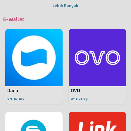
Lebih Banyak
E-Wallet
Dana
OVO
e-money
e-money