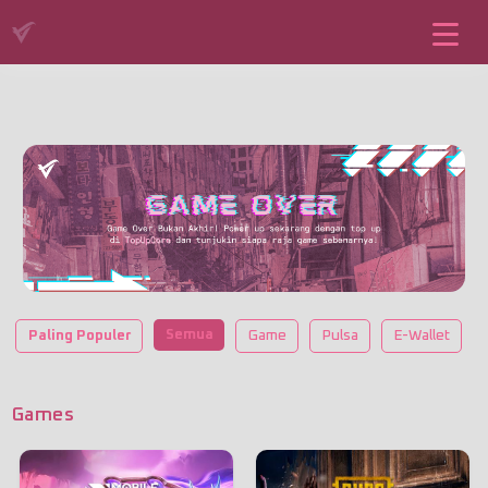
Semua
Paling Populer
Game
Pulsa
E-Wallet
Games