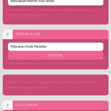
Masukkan Nomor Hp dengan benar, kesalahan input Nomor
bukan tanggung jawab kami.
2
CODE RESELLER
Cek Kode
* Masukkan kode reseller jika anda ingin mendapat diskon
Masukkan Nomor Hp dengan benar, kesalahan input Nomor
bukan tanggung jawab kami.
3
PILIH LAYANAN