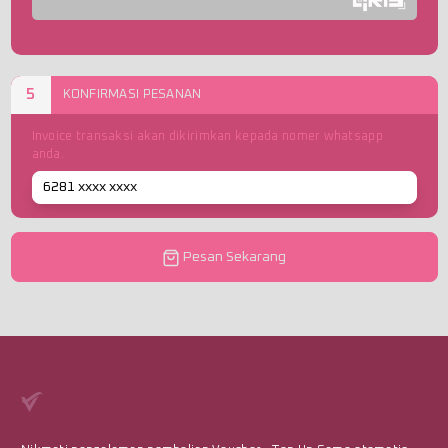
5
KONFIRMASI PESANAN
Invoice transaksi akan dikirimkan kepada nomer whatsapp
anda.
Pesan Sekarang