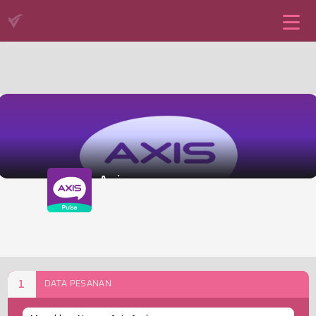
Axis
Pulsa
1
DATA PESANAN