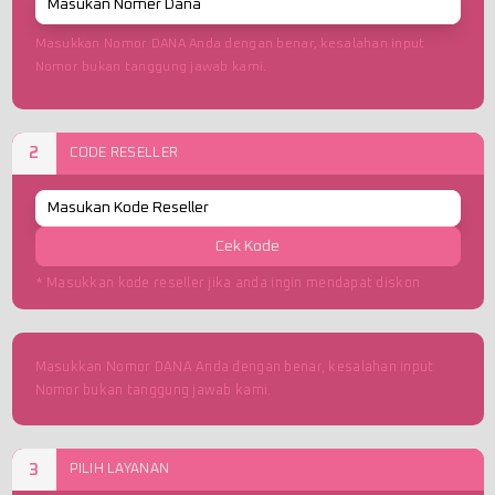
Masukkan Nomor DANA Anda dengan benar, kesalahan input
Nomor bukan tanggung jawab kami.
2
CODE RESELLER
Cek Kode
* Masukkan kode reseller jika anda ingin mendapat diskon
Masukkan Nomor DANA Anda dengan benar, kesalahan input
Nomor bukan tanggung jawab kami.
3
PILIH LAYANAN