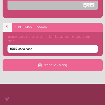
5
KONFIRMASI PESANAN
Invoice transaksi akan dikirimkan kepada nomer whatsapp
anda.
Pesan Sekarang