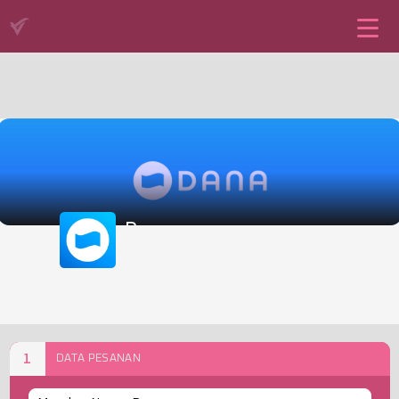
Dana
DANA
1
DATA PESANAN