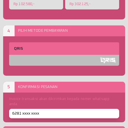
Rp 102.580,-
Rp 302.125,-
4
PILIH METODE PEMBAYARAN
QRIS
5
KONFIRMASI PESANAN
Invoice transaksi akan dikirimkan kepada nomer whatsapp
anda.