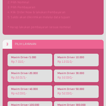
2. Pilih Nominal
3. Pilih Pembayaran
4. Klik Order Now & lakukan Pembayaran
5. Saldo akan dikirimkan melalui data tujuan
* Harap lakukan pembayaran sesuai nominal.
3
PILIH LAYANAN
Maxim Driver 5.000
Maxim Driver 10.000
Rp 7.010,-
Rp 12.010,-
Maxim Driver 20.000
Maxim Driver 30.000
Rp 22.015,-
Rp 32.030,-
Maxim Driver 40.000
Maxim Driver 50.000
Rp 42.030,-
Rp 52.030,-
Maxim Driver 100.000
Maxim Driver 300.000