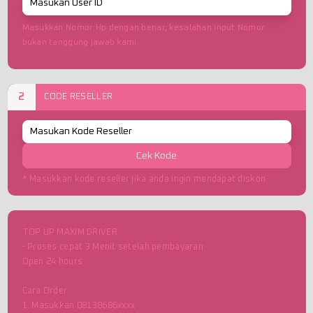
Masukkan Nomor Hp dengan benar, kesalahan input Nomor
bukan tanggung jawab kami.
2
CODE RESELLER
Cek Kode
* Masukkan kode reseller jika anda ingin mendapat diskon
TOP UP MAXIM DRIVER
- Proses cepat 3 Menit setelah pembayaran
Open 24 hours
Cara Order :
1. Masukkan 08138686xxxx