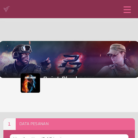
Point Blank
POINT BLANK
1
DATA PESANAN