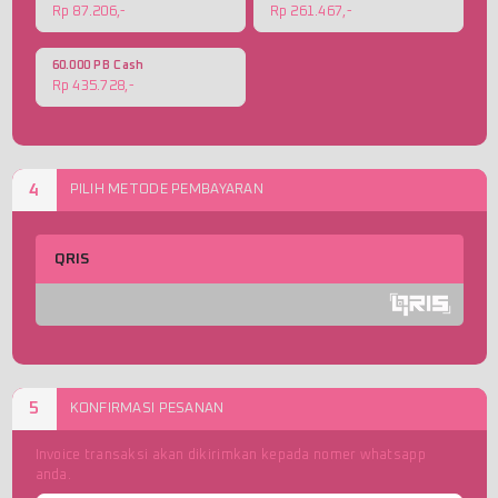
Rp 87.206,-
Rp 261.467,-
60.000 PB Cash
Rp 435.728,-
4
PILIH METODE PEMBAYARAN
QRIS
5
KONFIRMASI PESANAN
Invoice transaksi akan dikirimkan kepada nomer whatsapp
anda.