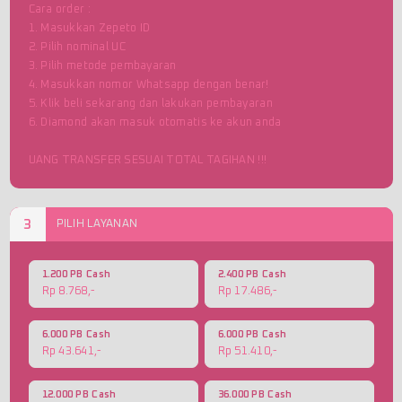
Cara order :
1. Masukkan Zepeto ID
2. Pilih nominal UC
3. Pilih metode pembayaran
4. Masukkan nomor Whatsapp dengan benar!
5. Klik beli sekarang dan lakukan pembayaran
6. Diamond akan masuk otomatis ke akun anda
UANG TRANSFER SESUAI TOTAL TAGIHAN !!!
3
PILIH LAYANAN
1.200 PB Cash
2.400 PB Cash
Rp 8.768,-
Rp 17.486,-
6.000 PB Cash
6.000 PB Cash
Rp 43.641,-
Rp 51.410,-
12.000 PB Cash
36.000 PB Cash