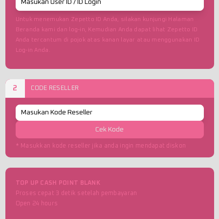
Untuk menemukan Zepetto ID Anda, silakan kunjungi Halaman
Beranda kami dan log-in, Kemudian Anda dapat lihat Zepetto ID
Anda tercantum di pojok atas kanan layar atau menggunakan ID
Log-in Anda.
2
CODE RESELLER
Cek Kode
* Masukkan kode reseller jika anda ingin mendapat diskon
TOP UP CASH POINT BLANK
Proses cepat 3 detik setelah pembayaran
Open 24 hours