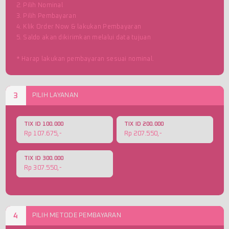
2. Pilih Nominal
3. Pilih Pembayaran
4. Klik Order Now & lakukan Pembayaran
5. Saldo akan dikirimkan melalui data tujuan
* Harap lakukan pembayaran sesuai nominal.
3
PILIH LAYANAN
TIX ID 100.000
TIX ID 200.000
Rp 107.675,-
Rp 207.550,-
TIX ID 300.000
Rp 307.550,-
4
PILIH METODE PEMBAYARAN