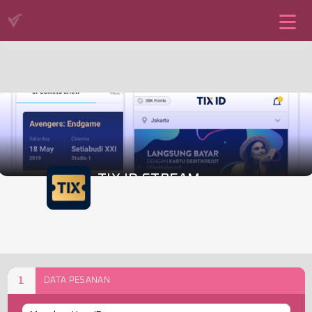
TIX ID STREAM
TIX ID
1
DATA PESANAN