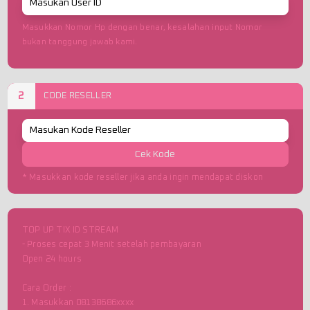
Masukkan Nomor Hp dengan benar, kesalahan input Nomor
bukan tanggung jawab kami.
2
CODE RESELLER
Cek Kode
* Masukkan kode reseller jika anda ingin mendapat diskon
TOP UP TIX ID STREAM
- Proses cepat 3 Menit setelah pembayaran
Open 24 hours
Cara Order :
1. Masukkan 08138686xxxx