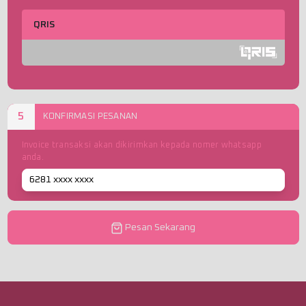
QRIS
5
KONFIRMASI PESANAN
Invoice transaksi akan dikirimkan kepada nomer whatsapp
anda.
Pesan Sekarang