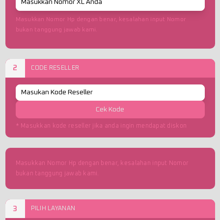
Masukkan Nomor Hp dengan benar, kesalahan input Nomor
bukan tanggung jawab kami.
2
CODE RESELLER
Cek Kode
* Masukkan kode reseller jika anda ingin mendapat diskon
Masukkan Nomor Hp dengan benar, kesalahan input Nomor
bukan tanggung jawab kami.
3
PILIH LAYANAN