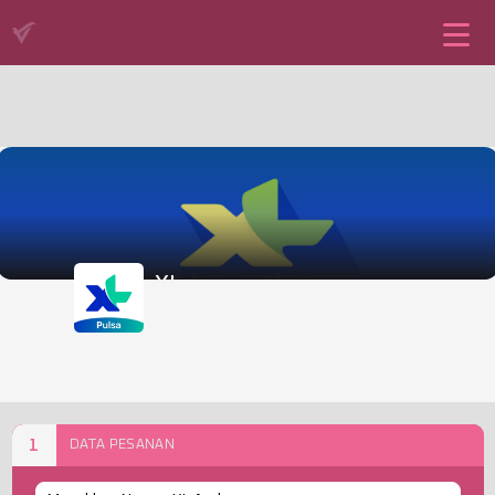
XL
Pulsa
1
DATA PESANAN