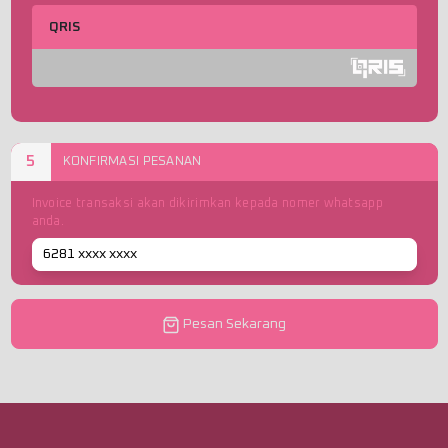
QRIS
5
KONFIRMASI PESANAN
Invoice transaksi akan dikirimkan kepada nomer whatsapp
anda.
Pesan Sekarang